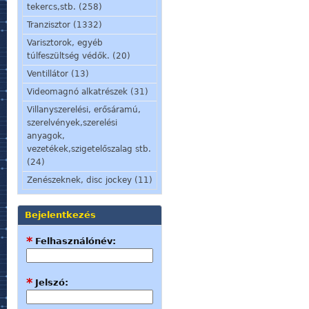
tekercs,stb. (258)
Tranzisztor (1332)
Varisztorok, egyéb
túlfeszültség védők. (20)
Ventillátor (13)
Videomagnó alkatrészek (31)
Villanyszerelési, erősáramú,
szerelvények,szerelési
anyagok,
vezetékek,szigetelőszalag stb.
(24)
Zenészeknek, disc jockey (11)
Bejelentkezés
*
Felhasználónév:
*
Jelszó: