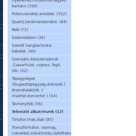
nyáklemez,hűtőborda,vegyes,
barkács (160)
Potenciométer,enkóder. (552)
Quartz,kerámiarezonátor. (84)
Relé (72)
Szakirodalom (36)
Szerelt hangtechnikai
kábelok. (48)
Szerszám,kéziszerszámok
.Csavarhúzó, csipesz, fogó,
stb. (22)
Tápegységek
(Dugasztápegység,dobozolt.)
Áramátalakítók, (
Inverter,konverter ) (54)
Távirányítók (56)
Televízió alkatrészek (12)
Tirisztor,triak,diak (85)
Transzformátor, vasmag,
csévetest,induktivitás,rádiófrekvenciás