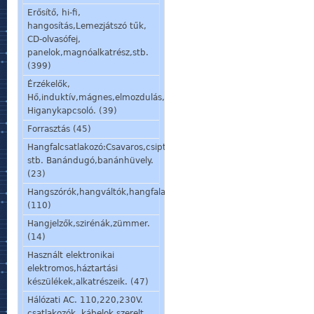
Erősítő, hi-fi,
hangosítás,Lemezjátszó tűk,
CD-olvasófej,
panelok,magnóalkatrész,stb.
(399)
Érzékelők,
Hő,induktív,mágnes,elmozdulás,stb.
Higanykapcsoló. (39)
Forrasztás (45)
Hangfalcsatlakozó:Csavaros,csiptetős,speakon,din,
stb. Banándugó,banánhüvely.
(23)
Hangszórók,hangváltók,hangfalalkatrészek,mikrofon,fülhallgató.
(110)
Hangjelzők,szirénák,zümmer.
(14)
Használt elektronikai
elektromos,háztartási
készülékek,alkatrészeik. (47)
Hálózati AC. 110,220,230V.
csatlakozók, kábelok,szerelt