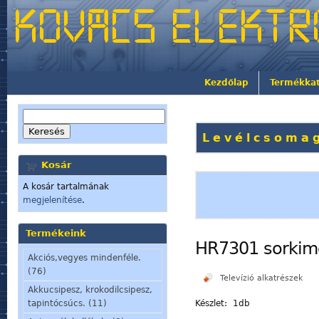
Kezdőlap
Termékka
Levélcsomag
Kosár
A kosár tartalmának
megjelenítése
.
Termékeink
HR7301 sorkime
Akciós,vegyes mindenféle.
(76)
Televízió alkatrészek
Akkucsipesz, krokodilcsipesz,
Készlet: 1db
tapintócsúcs. (11)