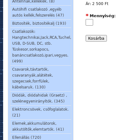
Antennák,kellékek. (8)
Ár:
2 500 Ft
Autóhifi csatlakozó ,egyéb
*
autós kellék,felszerelés (47)
Mennyiség:
Biztosíték, biztosítékalj (193)
Csatlakozók:
Hangtechnikai,Jack,RCA,Tuchel,
USB, D-SUB, DC, stb.
Tüskesor,sorkapocs,
banáncsatlakozó,ipari,vegyes.
(499)
Csavarok,távtartók,
csavaranyák,alátétek,
szegecsek,forrfülek,
kábelsaruk. (130)
Diódák, diódahidak (Graetz) ,
szelénegyenirányítók. (345)
Elektroncsövek, csőfoglalatok.
(21)
Elemek,akkumulátorok,
akkutöltők,elemtartók. (41)
Ellenállás (720)