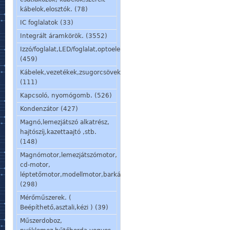
kábelok,elosztók. (78)
IC foglalatok (33)
Integrált áramkörök. (3552)
Izzó/foglalat,LED/foglalat,optoelem,kijelző,jelzőlámpa.
(459)
Kábelek,vezetékek,zsugorcsövek,szigetelőcsövek.
(111)
Kapcsoló, nyomógomb. (526)
Kondenzátor (427)
Magnó,lemezjátszó alkatrész,
hajtószíj,kazettaajtó ,stb.
(148)
Magnómotor,lemezjátszómotor,
cd-motor,
léptetőmotor,modellmotor,barkácsmotor.
(298)
Mérőműszerek. (
Beépíthető,asztali,kézi ) (39)
Műszerdoboz,