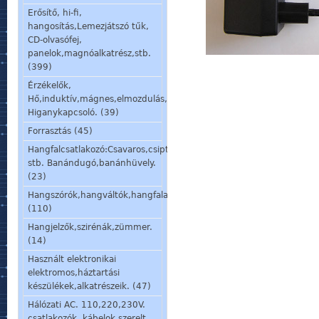
Erősítő, hi-fi,
hangosítás,Lemezjátszó tűk,
CD-olvasófej,
panelok,magnóalkatrész,stb.
(399)
Érzékelők,
Hő,induktív,mágnes,elmozdulás,stb.
Higanykapcsoló. (39)
Forrasztás (45)
Hangfalcsatlakozó:Csavaros,csiptetős,speakon,din,
stb. Banándugó,banánhüvely.
(23)
Hangszórók,hangváltók,hangfalalkatrészek,mikrofon,fülhallgató.
(110)
Hangjelzők,szirénák,zümmer.
(14)
Használt elektronikai
elektromos,háztartási
készülékek,alkatrészeik. (47)
Hálózati AC. 110,220,230V.
csatlakozók, kábelok,szerelt