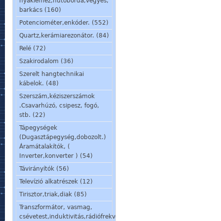
nyáklemez,hűtőborda,vegyes,
barkács (160)
Potenciométer,enkóder. (552)
Quartz,kerámiarezonátor. (84)
Relé (72)
Szakirodalom (36)
Szerelt hangtechnikai
kábelok. (48)
Szerszám,kéziszerszámok
.Csavarhúzó, csipesz, fogó,
stb. (22)
Tápegységek
(Dugasztápegység,dobozolt.)
Áramátalakítók, (
Inverter,konverter ) (54)
Távirányítók (56)
Televízió alkatrészek (12)
Tirisztor,triak,diak (85)
Transzformátor, vasmag,
csévetest,induktivitás,rádiófrekvenciás