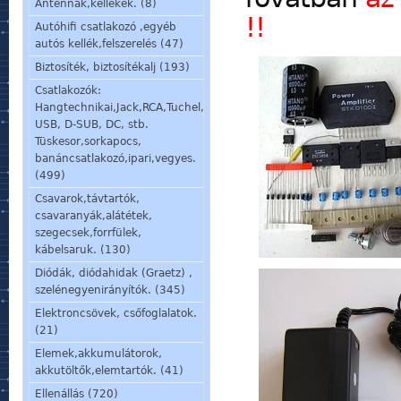
Antennák,kellékek. (8)
!!
Autóhifi csatlakozó ,egyéb
autós kellék,felszerelés (47)
Biztosíték, biztosítékalj (193)
Csatlakozók:
Hangtechnikai,Jack,RCA,Tuchel,
USB, D-SUB, DC, stb.
Tüskesor,sorkapocs,
banáncsatlakozó,ipari,vegyes.
(499)
Csavarok,távtartók,
csavaranyák,alátétek,
szegecsek,forrfülek,
kábelsaruk. (130)
Diódák, diódahidak (Graetz) ,
szelénegyenirányítók. (345)
Elektroncsövek, csőfoglalatok.
(21)
Elemek,akkumulátorok,
akkutöltők,elemtartók. (41)
Ellenállás (720)