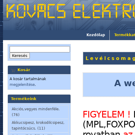
Kezdőlap
Termékka
Levélcsomag
Kosár
A kosár tartalmának
A we
megjelenítése
.
Termékeink
Akciós,vegyes mindenféle.
FIGYELEM !
(76)
(MPL,FOXPOS
Akkucsipesz, krokodilcsipesz,
tapintócsúcs. (11)
rovatban
az