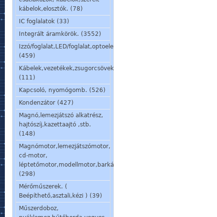
kábelok,elosztók. (78)
IC foglalatok (33)
Integrált áramkörök. (3552)
Izzó/foglalat,LED/foglalat,optoelem,kijelző,jelzőlámpa.
(459)
Kábelek,vezetékek,zsugorcsövek,szigetelőcsövek.
(111)
Kapcsoló, nyomógomb. (526)
Kondenzátor (427)
Magnó,lemezjátszó alkatrész,
hajtószíj,kazettaajtó ,stb.
(148)
Magnómotor,lemezjátszómotor,
cd-motor,
léptetőmotor,modellmotor,barkácsmotor.
(298)
Mérőműszerek. (
Beépíthető,asztali,kézi ) (39)
Műszerdoboz,