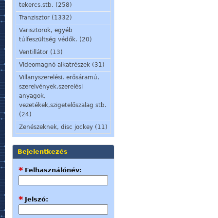
tekercs,stb. (258)
Tranzisztor (1332)
Varisztorok, egyéb
túlfeszültség védők. (20)
Ventillátor (13)
Videomagnó alkatrészek (31)
Villanyszerelési, erősáramú,
szerelvények,szerelési
anyagok,
vezetékek,szigetelőszalag stb.
(24)
Zenészeknek, disc jockey (11)
Bejelentkezés
*
Felhasználónév:
*
Jelszó: