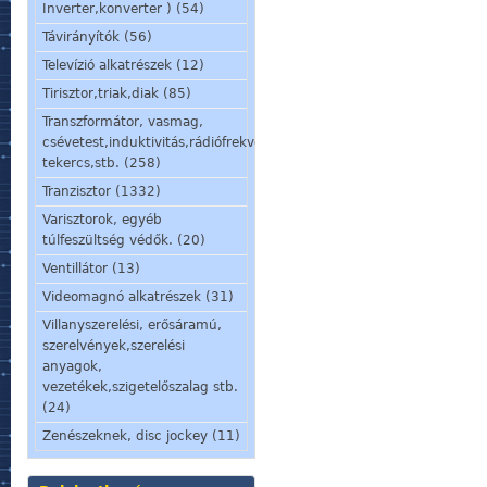
Inverter,konverter ) (54)
Távirányítók (56)
Televízió alkatrészek (12)
Tirisztor,triak,diak (85)
Transzformátor, vasmag,
csévetest,induktivitás,rádiófrekvenciás
tekercs,stb. (258)
Tranzisztor (1332)
Varisztorok, egyéb
túlfeszültség védők. (20)
Ventillátor (13)
Videomagnó alkatrészek (31)
Villanyszerelési, erősáramú,
szerelvények,szerelési
anyagok,
vezetékek,szigetelőszalag stb.
(24)
Zenészeknek, disc jockey (11)