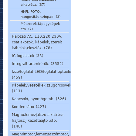
alkatrész. (37)
HI-FI, FOTO,
hangosítás,színpad. (3)
Műszerek,tápegységek
stb. (7)
Hálózati AC. 110,220,230V.
csatlakozók, kábelok,szerelt
kábelok,elosztók. (78)
IC foglalatok (33)
Integrált áramkörök. (3552)
Izzó/foglalat,LED/foglalat,optoelem,kijelző,jelzőlámpa.
(459)
Kábelek,vezetékek,zsugorcsövek,szigetelőcsövek.
(111)
Kapcsoló, nyomógomb. (526)
Kondenzátor (427)
Magnó,lemezjátszó alkatrész,
hajtószíj,kazettaajtó ,stb.
(148)
Magnómotor,lemezjátszómotor,