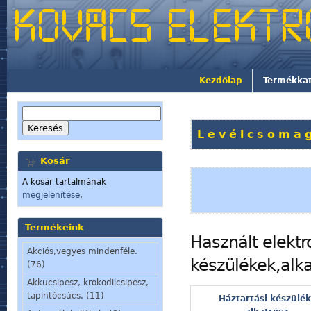
Kezdőlap
Termékka
Levélcsomag
Kosár
A kosár tartalmának
megjelenítése
.
Termékeink
Használt elektr
Akciós,vegyes mindenféle.
készülékek,alka
(76)
Akkucsipesz, krokodilcsipesz,
tapintócsúcs. (11)
Háztartási készülék