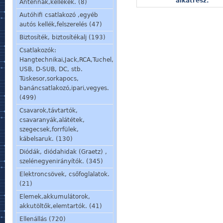
alkatrész.
Antennák,kellékek. (8)
Autóhifi csatlakozó ,egyéb
autós kellék,felszerelés (47)
Biztosíték, biztosítékalj (193)
Csatlakozók:
Hangtechnikai,Jack,RCA,Tuchel,
USB, D-SUB, DC, stb.
Tüskesor,sorkapocs,
banáncsatlakozó,ipari,vegyes.
(499)
Csavarok,távtartók,
csavaranyák,alátétek,
szegecsek,forrfülek,
kábelsaruk. (130)
Diódák, diódahidak (Graetz) ,
szelénegyenirányítók. (345)
Elektroncsövek, csőfoglalatok.
(21)
Elemek,akkumulátorok,
akkutöltők,elemtartók. (41)
Ellenállás (720)