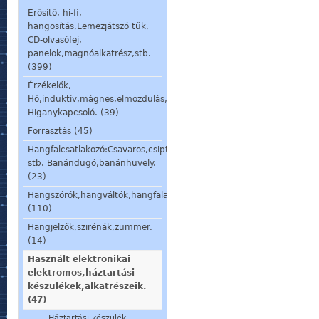
Erősítő, hi-fi,
hangosítás,Lemezjátszó tűk,
CD-olvasófej,
panelok,magnóalkatrész,stb.
(399)
Érzékelők,
Hő,induktív,mágnes,elmozdulás,stb.
Higanykapcsoló. (39)
Forrasztás (45)
Hangfalcsatlakozó:Csavaros,csiptetős,speakon,din,
stb. Banándugó,banánhüvely.
(23)
Hangszórók,hangváltók,hangfalalkatrészek,mikrofon,fülhallgató.
(110)
Hangjelzők,szirénák,zümmer.
(14)
Használt elektronikai
elektromos,háztartási
készülékek,alkatrészeik.
(47)
Háztartási készülék ,