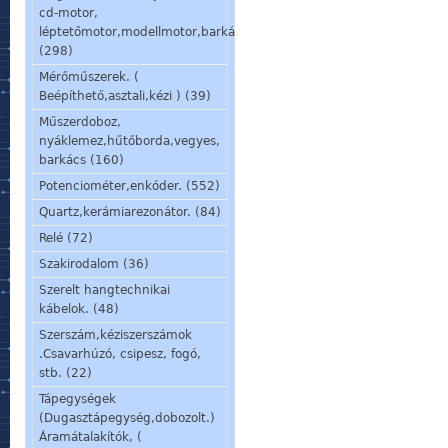
cd-motor,
léptetőmotor,modellmotor,barkácsmotor.
(298)
Mérőműszerek. (
Beépíthető,asztali,kézi ) (39)
Műszerdoboz,
nyáklemez,hűtőborda,vegyes,
barkács (160)
Potenciométer,enkóder. (552)
Quartz,kerámiarezonátor. (84)
Relé (72)
Szakirodalom (36)
Szerelt hangtechnikai
kábelok. (48)
Szerszám,kéziszerszámok
.Csavarhúzó, csipesz, fogó,
stb. (22)
Tápegységek
(Dugasztápegység,dobozolt.)
Áramátalakítók, (