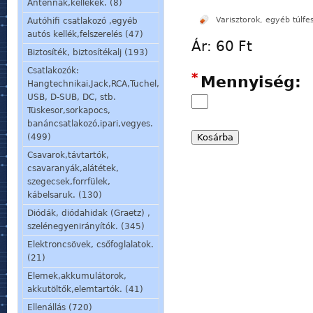
Antennák,kellékek. (8)
Varisztorok, egyéb túlfe
Autóhifi csatlakozó ,egyéb
autós kellék,felszerelés (47)
Ár:
60 Ft
Biztosíték, biztosítékalj (193)
Csatlakozók:
*
Mennyiség:
Hangtechnikai,Jack,RCA,Tuchel,
USB, D-SUB, DC, stb.
Tüskesor,sorkapocs,
banáncsatlakozó,ipari,vegyes.
(499)
Csavarok,távtartók,
csavaranyák,alátétek,
szegecsek,forrfülek,
kábelsaruk. (130)
Diódák, diódahidak (Graetz) ,
szelénegyenirányítók. (345)
Elektroncsövek, csőfoglalatok.
(21)
Elemek,akkumulátorok,
akkutöltők,elemtartók. (41)
Ellenállás (720)