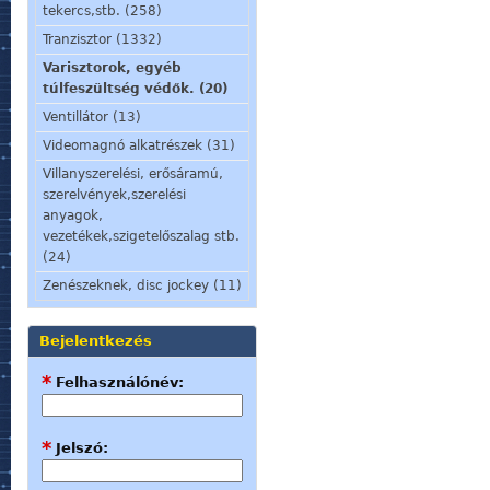
tekercs,stb. (258)
Tranzisztor (1332)
Varisztorok, egyéb
túlfeszültség védők. (20)
Ventillátor (13)
Videomagnó alkatrészek (31)
Villanyszerelési, erősáramú,
szerelvények,szerelési
anyagok,
vezetékek,szigetelőszalag stb.
(24)
Zenészeknek, disc jockey (11)
Bejelentkezés
*
Felhasználónév:
*
Jelszó: