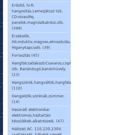
Erősítő, hi-fi,
hangosítás,Lemezjátszó tűk,
CD-olvasófej,
panelok,magnóalkatrész,stb.
(399)
Érzékelők,
Hő,induktív,mágnes,elmozdulás,stb.
Higanykapcsoló. (39)
Forrasztás (45)
Hangfalcsatlakozó:Csavaros,csiptetős,speakon,din,
stb. Banándugó,banánhüvely.
(23)
Hangszórók,hangváltók,hangfalalkatrészek,mikrofon,fülhallgató.
(110)
Hangjelzők,szirénák,zümmer.
(14)
Használt elektronikai
elektromos,háztartási
készülékek,alkatrészeik. (47)
Hálózati AC. 110,220,230V.
csatlakozók, kábelok,szerelt