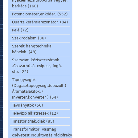
nyáklemez,hűtőborda,vegyes,
barkács (160)
Potenciométer,enkóder. (552)
Quartz,kerámiarezonátor. (84)
Relé (72)
Szakirodalom (36)
Szerelt hangtechnikai
kábelok. (48)
Szerszám,kéziszerszámok
.Csavarhúzó, csipesz, fogó,
stb. (22)
Tápegységek
(Dugasztápegység,dobozolt.)
Áramátalakítók, (
Inverter,konverter ) (54)
Távirányítók (56)
Televízió alkatrészek (12)
Tirisztor,triak,diak (85)
Transzformátor, vasmag,
csévetest,induktivitás,rádiófrekvenciás