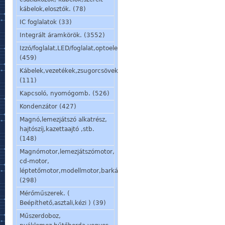
kábelok,elosztók. (78)
IC foglalatok (33)
Integrált áramkörök. (3552)
Izzó/foglalat,LED/foglalat,optoelem,kijelző,jelzőlámpa.
(459)
Kábelek,vezetékek,zsugorcsövek,szigetelőcsövek.
(111)
Kapcsoló, nyomógomb. (526)
Kondenzátor (427)
Magnó,lemezjátszó alkatrész,
hajtószíj,kazettaajtó ,stb.
(148)
Magnómotor,lemezjátszómotor,
cd-motor,
léptetőmotor,modellmotor,barkácsmotor.
(298)
Mérőműszerek. (
Beépíthető,asztali,kézi ) (39)
Műszerdoboz,