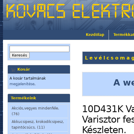
Kezdőlap
Termékka
Levélcsomag
Kosár
A kosár tartalmának
A we
megjelenítése
.
Termékeink
10D431K Va
Akciós,vegyes mindenféle.
(76)
Varisztor f
Akkucsipesz, krokodilcsipesz,
Készleten.
tapintócsúcs. (11)